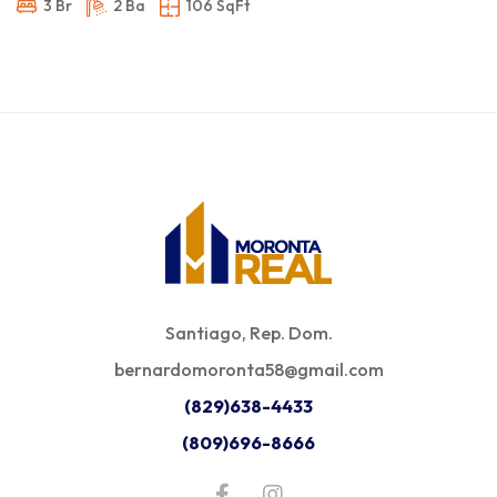
3 Br
2 Ba
106 SqFt
Santiago, Rep. Dom.
bernardomoronta58@gmail.com
(829)638-4433
(809)696-8666